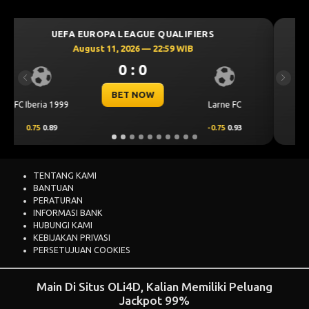
SPAIN LA LIGA
August 16, 2026 — 02:30 WIB
0 : 0
Previous
Next
BET NOW
Sevilla
Rayo Vallecano
0.25
0.95
-0.25
0.95
TENTANG KAMI
BANTUAN
PERATURAN
INFORMASI BANK
HUBUNGI KAMI
KEBIJAKAN PRIVASI
PERSETUJUAN COOKIES
Main Di Situs OLi4D, Kalian Memiliki Peluang