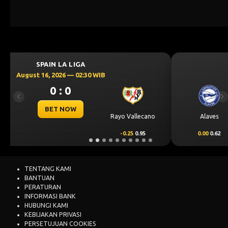
SPAIN LA LIGA
August 16, 2026 — 00:30 WIB
0 : 0
Previous
Ne
BET NOW
Alaves
Getafe
0.00
0.62
0.00
-0.72
TENTANG KAMI
BANTUAN
PERATURAN
INFORMASI BANK
HUBUNGI KAMI
KEBIJAKAN PRIVASI
PERSETUJUAN COOKIES