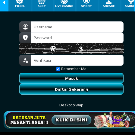
TOGEL
SLOT
LIVE CASINO
SPORT
ARCADE
SABU
Remember Me
Masuk
Daftar Sekarang
Desktop
Wap