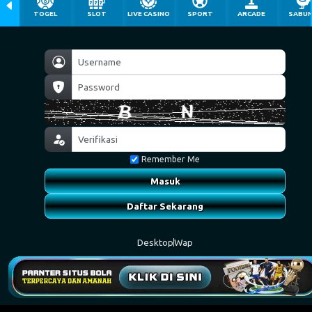
TOGEL
SLOT
LIVE CASINO
SPORT
ARCADE
SABU
Remember Me
Masuk
Daftar Sekarang
Desktop
Wap