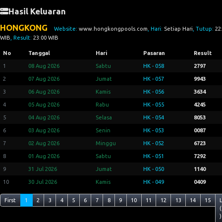
Hasil Keluaran
HONGKONG
Website:
www.hongkongpools.com
, Hari:
Setiap Hari
, Tutup:
22
WIB
, Result:
23:00 WIB
No
Tanggal
Hari
Pasaran
Result
1
08 Aug 2026
Sabtu
HK - 058
2797
2
07 Aug 2026
Jumat
HK - 057
9943
3
06 Aug 2026
Kamis
HK - 056
3634
4
05 Aug 2026
Rabu
HK - 055
4245
5
04 Aug 2026
Selasa
HK - 054
8053
6
03 Aug 2026
Senin
HK - 053
0087
7
02 Aug 2026
Minggu
HK - 052
6723
8
01 Aug 2026
Sabtu
HK - 051
7292
9
31 Jul 2026
Jumat
HK - 050
1140
10
30 Jul 2026
Kamis
HK - 049
0409
First
1
2
3
4
5
6
7
8
9
10
11
12
13
14
15
(