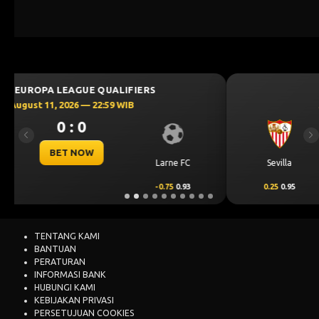
SPAIN LA LIGA
August 16, 2026 — 02:30 WIB
0 : 0
Previous
Ne
BET NOW
Sevilla
Rayo Vallecano
0.25
0.95
-0.25
0.95
TENTANG KAMI
BANTUAN
PERATURAN
INFORMASI BANK
HUBUNGI KAMI
KEBIJAKAN PRIVASI