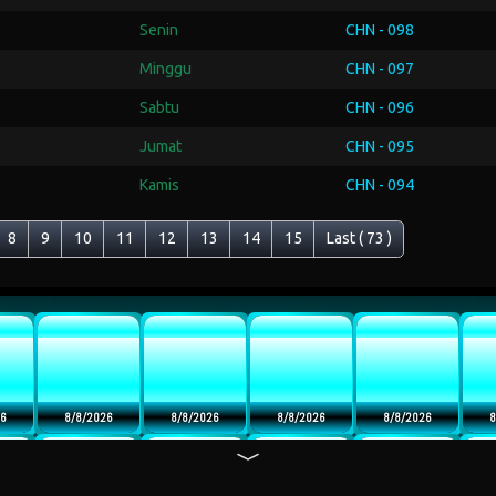
Senin
CHN - 098
Minggu
CHN - 097
Sabtu
CHN - 096
Jumat
CHN - 095
Kamis
CHN - 094
8
9
10
11
12
13
14
15
Last ( 73 )
 13
TASMANIA 16
LIBANON
YORDANIA
CHICAGO
SI
57
6773
3921
1869
2983
5
26
8/8/2026
8/8/2026
8/8/2026
8/8/2026
8
 1600
TOTOMACAU 1900
TOTOMACAU 2300
TOTOMACAU 2200
TOTO WUHAN
H
57
9031
1109
6525
1695
4