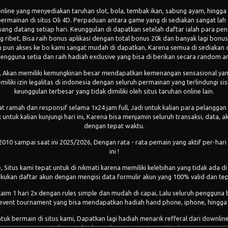
online yang menyediakan taruhan slot, bola, tembak ikan, sabung ayam, hingga
rmainan di situs Oli 4D. Perpaduan antara game yang di sediakan sangat lah 
yang datang setiap hari. Keunggulan di dapatkan setelah daftar ialah para
ribet, Bisa raih bonus aplikasi dengan total bonus 20k dan banyak lagi bonus
atau pun akses ke bo kami sangat mudah di dapatkan, Karena semua di sediaka
pengguna setia dan raih hadiah exclusive yang bisa di berikan secara random ant
, Akan memiliki kemungkinan besar mendapatkan kemenangan sensasional yang
liki izin legalitas di indonesia dengan seluruh permainan yang terlindungi si
keunggulan terbesar yang tidak dimiliki oleh situs taruhan online lain.
gat ramah dan responsif selama 1x24 jam full, Jadi untuk kalian para pelangg
k untuk kalian kunjungi hari ini, Karena bisa menjamin seluruh transaksi, data,
dengan tepat waktu.
 2010 sampai saat ini 2025/2026, Dengan rata - rata pemain yang aktif per-hari 
ini !
, Situs kami tepat untuk di nikmati karena memiliki kelebihan yang tidak ada di
akukan daftar akun dengan mengisi data formulir akun yang 100% valid dan tep
klaim 1 hari 2x dengan rules simple dan mudah di capai, Lalu seluruh penggun
- event tournament yang bisa mendapatkan hadiah hand phone, iphone, hingga 
uk bermain di situs kami, Dapatkan lagi hadiah menarik refferal dari downli
maka semakin besar bonus yang menantimu!