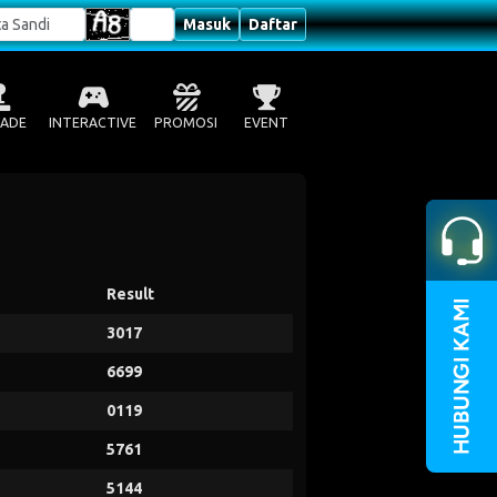
is 5 Ribu Terpercaya
Masuk
Daftar
ADE
INTERACTIVE
PROMOSI
EVENT
Result
3017
6699
0119
5761
5144