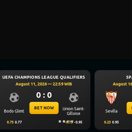
26
8/8/2026
8/8/2026
8/8/2026
9/8/2026
9
JAPAN
BULLSEYE
CHICAGO NIGHT
CAROLINA DAY
CAR
17
9078
0503
7592
6533
1
26
8/8/2026
9/8/2026
9/8/2026
9/8/2026
9
SPAIN LA LIGA
UEF
August 17, 2026 — 02:30 WIB
0 : 0
BET NOW
Kaira
afe
Celta Vigo
Osasuna
0.72
0.25
0.76
-0.25
-0.86
0.0