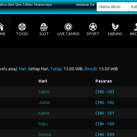
ot Qris 5 Ribu Terpercaya
Selamat Datang Di Situs Oli4D - SItus Slot Qr
ME
TOGEL
SLOT
LIVE CASINO
SPORT
SABUNG
ARC
ols.asia/
, Hari:
Setiap Hari
, Tutup:
15:00 WIB
, Result:
15:30 WIB
Hari
Pasaran
Sabtu
CHN - 103
Jumat
CHN - 102
Kamis
CHN - 101
Rabu
CHN - 100
Selasa
CHN - 099