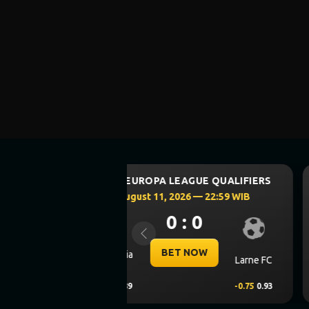
9/8/2026
9/8/2026
8/8/20
PCSO
CAMBODIA
CHINA
7102
7023
30
8/8/2026
9/8/2026
8/8/20
SPAIN LA LIGA
August 16, 2026 — 00:30 WIB
0 : 0
Previous
BET NOW
Alaves
Get
0.00
0.62
0.00
-