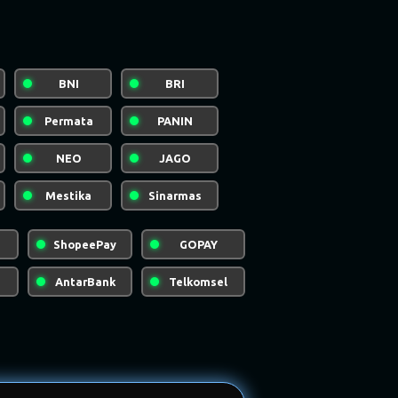
BNI
BRI
Permata
PANIN
NEO
JAGO
Mestika
Sinarmas
ShopeePay
GOPAY
AntarBank
Telkomsel