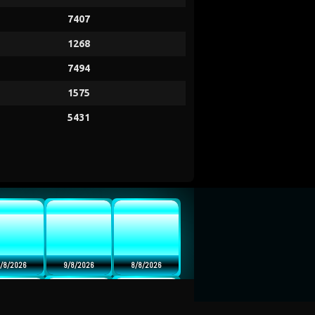
7407
1268
7494
1575
5431
NGAPORE
SYDNEY
HONGKONG
102
8082
2797
/8/2026
9/8/2026
8/8/2026
K SIANG
MALAYSIA
TAIWAN
008
6851
4329