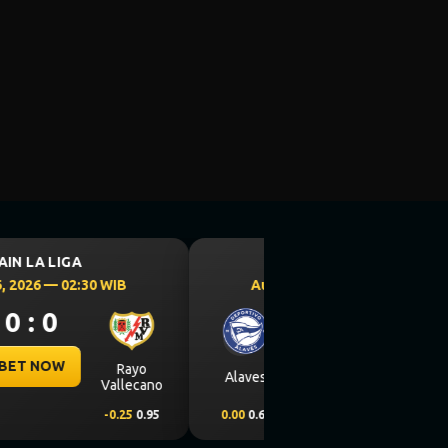
/8/2026
8/8/2026
8/8/2026
OLINA EVE
VIRGINIA DAY
VIRGINIA NIG
725
0704
5357
/8/2026
9/8/2026
9/8/2026
A CHAMPIONS LEAGUE QUALIFIERS
August 11, 2026 — 22:00 WIB
0 : 0
Next
BET NOW
t Almaty
Levski Sofia
(n)
0
0.76
0.00
-0.94