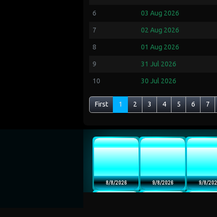
6
03 Aug 2026
7
02 Aug 2026
8
01 Aug 2026
9
31 Jul 2026
10
30 Jul 2026
First
1
2
3
4
5
6
7
KAMBOJA
TASMANIA 10
TASMANIA
4146
4839
65
8/8/2026
9/8/2026
9/8/20
TOTOMACAU 0000
TOTOMACAU 1300
TOTOMACAU
5131
7545
29