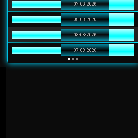
CHICAGO
07-08-2026
5918
SINGAPORE
08-08-2026
5102
SYDNEY
08-08-2026
2413
HONGKONG
07-08-2026
9943