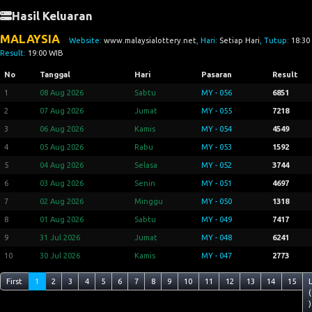
Hasil Keluaran
MALAYSIA
Website:
www.malaysialottery.net
, Hari:
Setiap Hari
, Tutup:
18:30
Result:
19:00 WIB
No
Tanggal
Hari
Pasaran
Result
1
08 Aug 2026
Sabtu
MY - 056
6851
2
07 Aug 2026
Jumat
MY - 055
7218
3
06 Aug 2026
Kamis
MY - 054
4549
4
05 Aug 2026
Rabu
MY - 053
1592
5
04 Aug 2026
Selasa
MY - 052
3744
6
03 Aug 2026
Senin
MY - 051
4697
7
02 Aug 2026
Minggu
MY - 050
1318
8
01 Aug 2026
Sabtu
MY - 049
7417
9
31 Jul 2026
Jumat
MY - 048
6241
10
30 Jul 2026
Kamis
MY - 047
2773
First
1
2
3
4
5
6
7
8
9
10
11
12
13
14
15
(
)