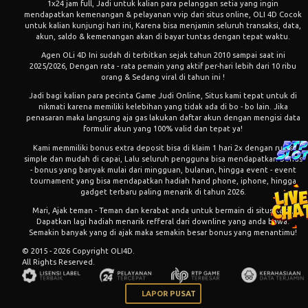
1x24 jam full, Jadi untuk kalian para pelanggan setia yang ingin
mendapatkan kemenangan & pelayanan vvip dari situs online, OLI 4D Cocok
untuk kalian kunjungi hari ini, Karena bisa menjamin seluruh transaksi, data,
akun, saldo & kemenangan akan di bayar tuntas dengan tepat waktu.
Agen
OLi 4D
Ini sudah di terbitkan sejak tahun 2010 sampai saat ini
2025/2026, Dengan rata - rata pemain yang aktif per-hari lebih dari 10 ribu
orang & Sedang viral di tahun ini !
Jadi bagi kalian para pecinta Game Judi Online, Situs kami tepat untuk di
nikmati karena memiliki kelebihan yang tidak ada di bo - bo lain. Jika
penasaran maka langsung aja gas lakukan daftar akun dengan mengisi data
formulir akun yang 100% valid dan tepat ya!
Kami memmiliki bonus extra deposit bisa di klaim 1 hari 2x dengan rules
simple dan mudah di capai, Lalu seluruh pengguna bisa mendapatkan bonus
- bonus yang banyak mulai dari mingguan, bulanan, hingga event - event
tournament yang bisa mendapatkan hadiah hand phone, iphone, hingga
gadget terbaru paling menarik di tahun 2026.
Mari, Ajak teman - Teman dan kerabat anda untuk bermain di situs kami,
Dapatkan lagi hadiah menarik refferal dari downline yang anda bawa.
Semakin banyak yang di ajak maka semakin besar bonus yang menantimu!
© 2015 - 2026 Copyright OLI4D.
All Rights Reserved.
LAPOR PUSAT