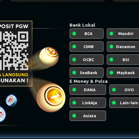
Bank Lokal
BCA
Mandiri
CIMB
Danamon
OCBC
BSI
SeaBank
Maybank
E Money & Pulsa
DANA
OVO
LinkAja
Lain-lain
Axiata