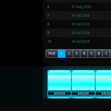
6
01 Aug 2026
7
31 Jul 2026
8
30 Jul 2026
9
29 Jul 2026
10
28 Jul 2026
First
1
2
3
4
5
6
7
KAMBOJA
TASMANIA 10
TASMANIA
2402
2366
39
6/8/2026
6/8/2026
6/8/20
TOTOMACAU 0000
TOTOMACAU 1300
TOTOMACAU
2153
9894
05