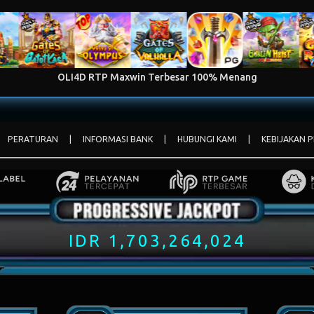
OLI4D RTP Maxwin Terbesar 100% Menang
PERATURAN
|
INFORMASI BANK
|
HUBUNGI KAMI
|
KEBIJAKAN P
IDR
1,703,268,392