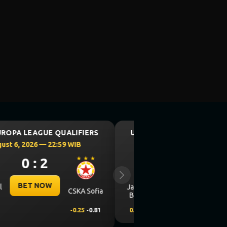
/8/2026
6/8/2026
6/8/2026
OLINA EVE
VIRGINIA DAY
VIRGINIA NIG
247
0628
5514
/8/2026
6/8/2026
6/8/2026
FA EUROPA LEAGUE QUALIFIERS
August 7, 2026 — 02:00 WIB
0 : 0
Next
BET NOW
Heart of
nfica
Midlothian
5
0.78
-2.5
-0.94