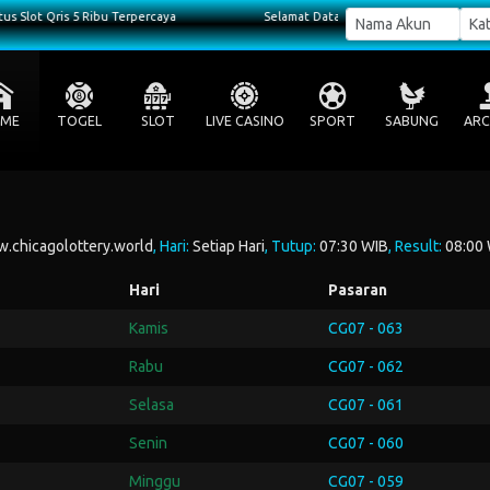
ot Qris 5 Ribu Terpercaya
Selamat Datang Di Situs Oli4D - SItus Slot Qri
ME
TOGEL
SLOT
LIVE CASINO
SPORT
SABUNG
ARC
.chicagolottery.world
, Hari:
Setiap Hari
, Tutup:
07:30 WIB
, Result:
08:00
Hari
Pasaran
Kamis
CG07 - 063
Rabu
CG07 - 062
Selasa
CG07 - 061
Senin
CG07 - 060
Minggu
CG07 - 059