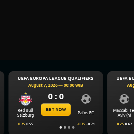
26
6/8/2026
6/8/2026
6/8/2026
6/8/2026
6
JAPAN
BULLSEYE
CHICAGO NIGHT
CAROLINA DAY
CAR
19
2546
7598
3803
9860
2
26
6/8/2026
6/8/2026
6/8/2026
6/8/2026
6
ERS
UEFA EUROPA LEAGUE QUALIFIERS
UE
August 7, 2026 — 00:00 WIB
0 : 0
BET NOW
FC Hradec
rs FC
Besiktas
Be
Kralove
0.63
-0.25
-0.65
0.25
0.49
2.