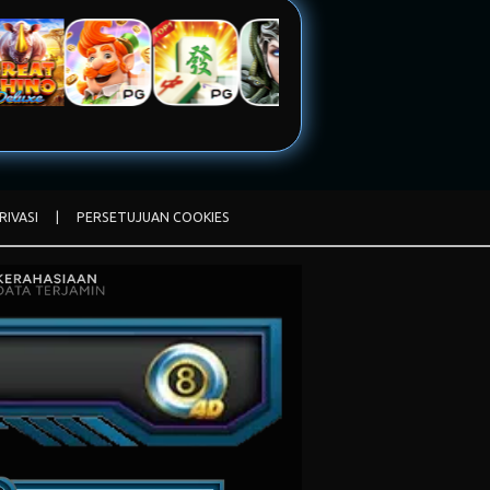
RIVASI
|
PERSETUJUAN COOKIES