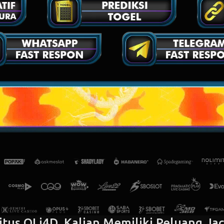
itus OLi4D, Kalian Memiliki Peluang J