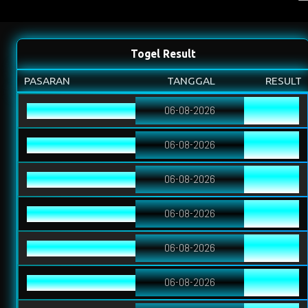
Togel Result
PASARAN
TANGGAL
RESULT
KAMBOJA
06-08-2026
TO
2402
TASMANIA 10
06-08-2026
TO
2366
TASMANIA 13
06-08-2026
TO
3964
TASMANIA 16
06-08-2026
TO
4991
LIBANON
06-08-2026
TO
9557
YORDANIA
06-08-2026
TO
0058