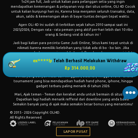
1x24 jam full, Jadi untuk kalian para pelanggan setia yang ingin
mendapatkan kemenangan & pelayanan vvip dari situs online, OLI 4D Cocok
untuk kalian kunjungi hari ini, Karena bisa menjamin seluruh transaksi, data,
akun, saldo & kemenangan akan di bayar tuntas dengan tepat waktu.
Agen
OLi 4D
Ini sudah di terbitkan sejak tahun 2010 sampai saat ini
2025/2026, Dengan rata - rata pemain yang aktif per-hari lebih dari 10 ribu
orang & Sedang viral di tahun ini !
Jadi bagi kalian para pecinta Game Judi Online, Situs kami tepat untuk di
nikmati karena memiliki kelebihan yang tidak ada di bo - bo lain. Jika
penasaran maka langsung aja gas lakukan daftar akun dengan mengisi data
formulir akun yang 100% valid dan tepat ya!
ex****ly
Telah Berhasil Melakukan Withdraw
Kami memmiliki bonus extra deposit bisa di klaim 1 hari 2x dengan rules
Rp 314.000,00
simple dan mudah di capai, Lalu seluruh pengguna bisa mendapatkan bonus
- bonus yang banyak mulai dari mingguan, bulanan, hingga event - event
tournament yang bisa mendapatkan hadiah hand phone, iphone, hingga
gadget terbaru paling menarik di tahun 2026.
Mari, Ajak teman - Teman dan kerabat anda untuk bermain di situs kami,
Dapatkan lagi hadiah menarik refferal dari downline yang anda bawa.
Semakin banyak yang di ajak maka semakin besar bonus yang menantimu!
© 2015 - 2026 Copyright OLI4D.
All Rights Reserved.
LAPOR PUSAT