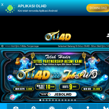
x
APLIKASI OLI4D
DOWNLOAD
Kini telah tersedia Aplikasi Android
tus Slot Qris 5 Ribu Terpercaya
Selamat Datang Di Situs Oli4D - SItus Slot Qris 5 Ribu Te