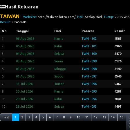
Hasil Keluaran
TAIWAN
Website:
http://taiwan-lotto.com/
, Hari:
Setiap Hari
, Tutup:
20:15 WIB
Result:
20:45 WIB
No
Tanggal
Hari
Pasaran
Result
1
06 Aug 2026
Kamis
TWN - 102
4587
2
05 Aug 2026
Rabu
TWN - 101
6960
3
04 Aug 2026
Selasa
TWN - 100
2470
4
03 Aug 2026
Senin
TWN - 099
0176
5
02 Aug 2026
Minggu
TWN - 098
2149
6
01 Aug 2026
Sabtu
TWN - 097
6546
7
31 Jul 2026
Jumat
TWN - 096
0462
8
30 Jul 2026
Kamis
TWN - 095
4287
9
29 Jul 2026
Rabu
TWN - 094
7841
10
28 Jul 2026
Selasa
TWN - 093
4497
First
1
2
3
4
5
6
7
8
9
10
11
12
13
14
15
(
)