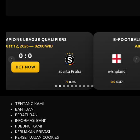
E-FOOTBALL F24 INTERNATIONAL FRIENDLY
August 7, 2026 — 04:00 WIB
1 : 0
Previous
Ne
BET NOW
e-England
e-Finland
0.5
0.47
-0.5
-0.71
TENTANG KAMI
BANTUAN
PERATURAN
INFORMASI BANK
HUBUNGI KAMI
KEBIJAKAN PRIVASI
PERSETUJUAN COOKIES