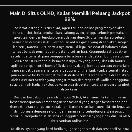
Main Di Situs OLi4D, Kalian Memiliki Peluang Jackpot
99%
Selamat datang di situs
oli4d
, Agen taruhan online yang menyediakan
taruhan slot, bola, tembak ikan, sabung ayam, hingga seluruh permainan
sport lain dengan lengkap bermodalkan depo 5k bisa menikmati seluruh
permainan di situs Oli 4D. Perpaduan antara game yang di sediakan sangat
lah seru, Karena 100% semua nya memiliki legalitas edar di indonesia dan
sangat banyak peminat yang datang setiap hari. Keunggulan di dapatkan
setelah daftar ialah para pengguna baru bisa mendapatkan bonus welcome
20% dan 100% tanpa di kenakan banyak to yang ribet, Bisa raih bonus
aplikasi dengan total bonus 20k dan banyak lagi bonus atau pun event lain
yang sangat besar menanti para pegguna online. Link - Link alternatif atau
pun akses ke bo kami sangat mudah di dapatkan, Karena semua di sediakan
oleh Costumer Service yang sangat ramah dan responsif. Jadilah pengguna
setia dan raih hadiah exclusive yang bisa di berikan secara random anti ribet
di bo kami !
Dengan bergabungnya anda di situs OLI4D, Akan memiliki kemungkinan
besar mendapatkan kemenangan sensasional yang sangat besar tanpa perlu
khawaktir akan mengalami kekalahan. Karena situs kami memiliki izin legalitas
di indonesia dengan seluruh permainan yang terlindungi sistem pagcor
resmi. Ini menjadikan salah satu keunggulan terbesar yang tidak dimiliki oleh
situs taruhan online lain.
Kualitas layanan yang kami berikan juga sangat ramah dan responsif selama