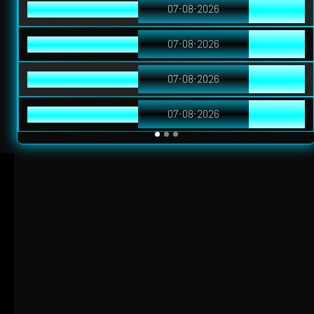
CHICAGO
07-08-2026
5918
SINGAPORE
07-08-2026
7907
SYDNEY
07-08-2026
0158
HONGKONG
07-08-2026
9943