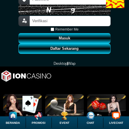
Remember Me
Masuk
Daftar Sekarang
Desktop
Wap
uu****ps
Telah Berhasil Melakukan Withdraw
Rp 79.000,00
Baccarat
Roulette
Sicbo
BERANDA
PROMOSI
EVENT
CHAT
LIVECHAT