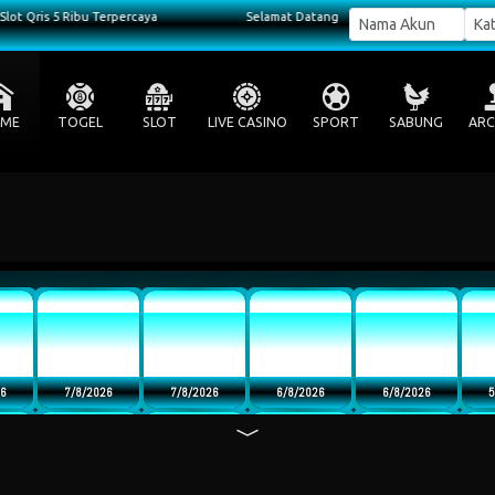
ris 5 Ribu Terpercaya
Selamat Datang Di Situs Oli4D - SItus Slot Qris 5
ME
TOGEL
SLOT
LIVE CASINO
SPORT
SABUNG
ARC
 13
TASMANIA 16
LIBANON
YORDANIA
CHICAGO
SI
26
3365
3266
0058
6981
0
26
7/8/2026
7/8/2026
6/8/2026
6/8/2026
5
 1600
TOTOMACAU 1900
TOTOMACAU 2300
TOTOMACAU 2200
TOTO WUHAN
H
75
5843
1391
3064
9227
8