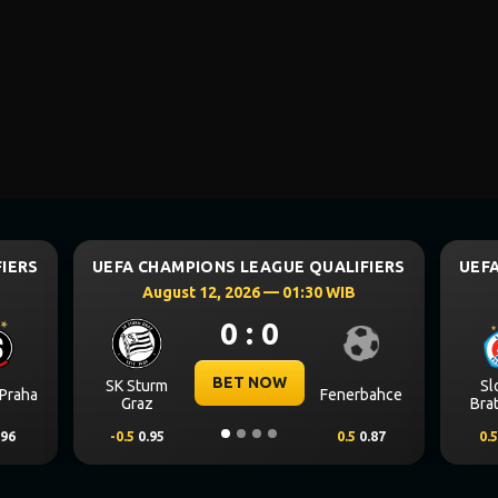
26
6/8/2026
6/8/2026
6/8/2026
7/8/2026
7
JAPAN
BULLSEYE
CHICAGO NIGHT
CAROLINA DAY
CAR
99
2546
4853
2557
1200
2
26
6/8/2026
7/8/2026
7/8/2026
7/8/2026
7
IERS
UEFA CHAMPIONS LEAGUE QUALIFIERS
UEF
August 12, 2026 — 01:30 WIB
0 : 0
BET NOW
SK Sturm
Sl
 Praha
Fenerbahce
Graz
Brat
.96
-0.5
0.95
0.5
0.87
0.