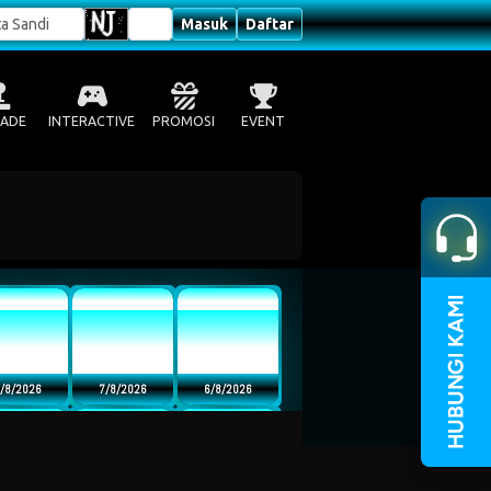
 Ribu Terpercaya
Masuk
Daftar
ADE
INTERACTIVE
PROMOSI
EVENT
NGAPORE
SYDNEY
HONGKONG
715
0158
3634
/8/2026
7/8/2026
6/8/2026
K SIANG
MALAYSIA
TAIWAN
867
4549
4587