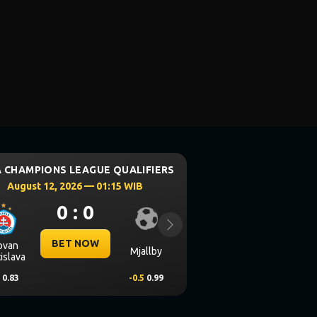
/8/2026
6/8/2026
6/8/2026
OLINA EVE
VIRGINIA DAY
VIRGINIA NIG
544
1736
7606
/8/2026
7/8/2026
7/8/2026
A CHAMPIONS LEAGUE QUALIFIERS
August 12, 2026 — 01:15 WIB
0 : 0
Next
BET NOW
ovan
Mjallby
islava
5
0.83
-0.5
0.99