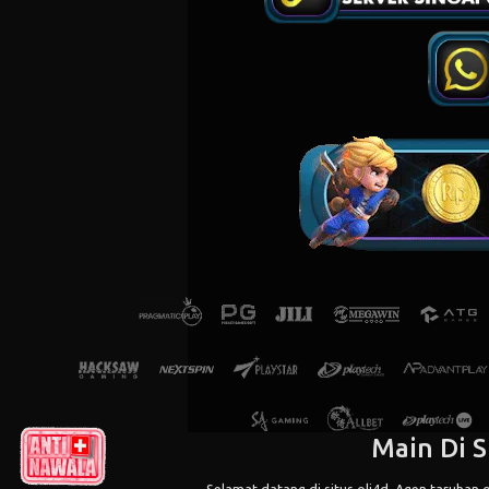
Main Di S
Selamat datang di situs
oli4d
, Agen taruhan 