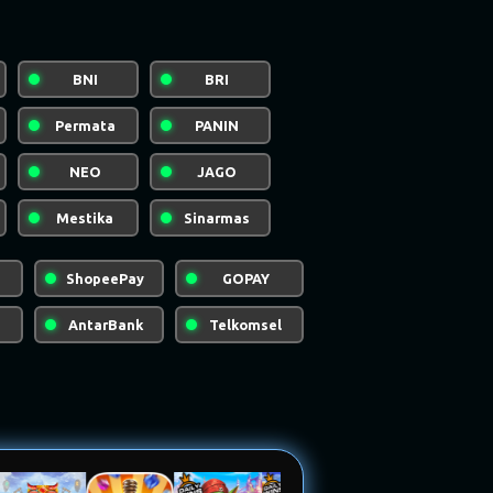
BNI
BRI
Permata
PANIN
NEO
JAGO
Mestika
Sinarmas
ShopeePay
GOPAY
AntarBank
Telkomsel