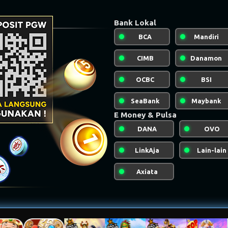
Bank Lokal
BCA
Mandiri
CIMB
Danamon
OCBC
BSI
SeaBank
Maybank
E Money & Pulsa
DANA
OVO
LinkAja
Lain-lain
Axiata