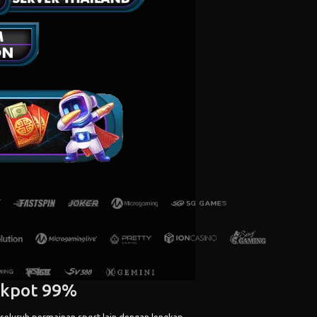
ackpot 99%
 seluruh permainan sport lain dengan lengkap