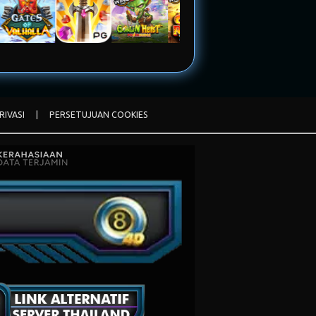
RIVASI
|
PERSETUJUAN COOKIES